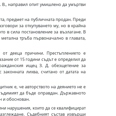
. В., направил опит умишлено да умъртви
ота, предмет на публичната продан. Преди
зговори за откупуването му, но в крайна
то в сила постановление за възлагане. В
 метална тръба първоначално в главата,
от дееца причини. Престъплението е
наказание от 15 години съдът е определил да
ражданския ищец З. Д. обезщетение за
законната лихва, считано от датата на
итник е, че авторството на деянието не е
дсъдимият да бъде оправдан. Държавното
н и обоснован.
лни нарушения, които да се квалифицират
азглеждане. Съдебният състав извърши