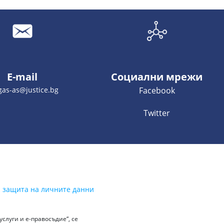
E-mail
Социални мрежи
gas-as@justice.bg
Facebook
Twitter
а защита на личните данни
слуги и е-правосъдие“, се