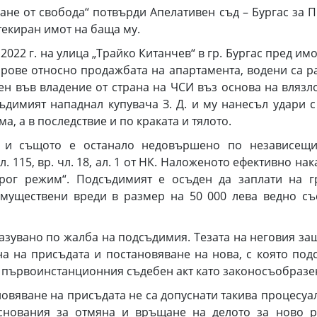
ане от свобода“ потвърди Апелативен съд – Бургас за П
екиран имот на баща му.
022 г. на улица „Трайко Китанчев“ в гр. Бургас пред им
рове относно продажбата на апартамента, водени са ра
ен във владение от страна на ЧСИ въз основа на влязло
ъдимият нападнал купувача З. Д. и му нанесъл удари с
 а в последствие и по краката и тялото.
 и същото е останало недовършено по независещи 
 чл. 115, вр. чл. 18, ал. 1 от НК. Наложеното ефективно 
рог режим“. Подсъдимият е осъден да заплати на г
муществени вреди в размер на 50 000 лева ведно със 
зувано по жалба на подсъдимия. Тезата на неговия защ
на на присъдата и постановяване на нова, с която по
 първоинстанционния съдебен акт като законосъобразе
овяване на присъдата не са допуснати такива процесуа
основания за отмяна и връщане на делото за ново р