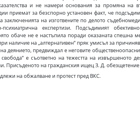
казателства и не намери основания за промяна на в
дии приемат за безспорно установен факт, че подсъди
 на заключенията на изготвените по делото съдебноме
го-психиатрична експертизи. Подсъдимият обектив
оято обаче не е настъпила поради оказаната спешна 
и наличие на „алтернативен“ пряк умисъл за причиняван
на деянието, предвиждал е неговите общественоопасни 
 свобода“ е съответно на тежестта на извършеното д
и. Присъденото на гражданския ищец З. Д. обезщетение
длежи на обжалване и протест пред ВКС.