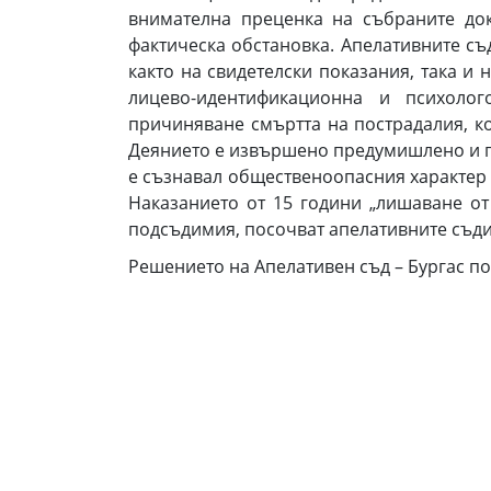
внимателна преценка на събраните до
фактическа обстановка. Апелативните съ
както на свидетелски показания, така и
лицево-идентификационна и психоло
причиняване смъртта на пострадалия, к
Деянието е извършено предумишлено и пр
е съзнавал общественоопасния характер 
Наказанието от 15 години „лишаване от
подсъдимия, посочват апелативните съди
Решението на Апелативен съд – Бургас по