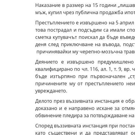
Наказание в размер на 15 години „лишав
мъж, купил чрез публична продажба ипот
Престъплението е извършено на 5 април 2
това пострадал и подсъдим са имали спо
сметка купувачът поискал да бъде въвед
деня след приключване на въвода, подс
причинявайки му черепно-мозъчна травма,
Деянието е извършено предумишлено
квалифицирано по чл. 116, ал. 1, т. 9, вр.
бъде изтърпяно при първоначален „ст
причинените му от престъплението неи
увреждането.
Делото през въззивната инстанция е обра
доказано и е направено искане за отмя
обвинение пледира за потвърждаване на
Според въззивната инстанция при постан
като съществени и да представляват 