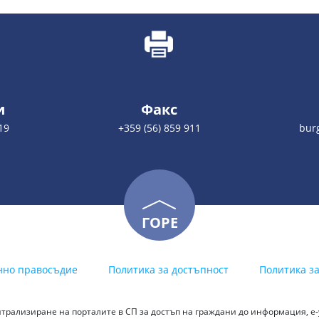
и
Факс
19
+359 (56) 859 911
bur
ГОРЕ
нно правосъдие
Политика за достъпност
Политика з
трализиране на порталите в СП за достъп на граждани до информация, е-у