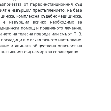
ъзприетата от първоинстанционния съд
мият е извършил престъплението, на база
дицинска, комплексна съдебномедицинска,
но е извършил всичко необходимо за
медицинска помощ и правилното лечение.
ето на телесна повреда или смърт. П. В.
последици и е искал тяхното настъпване.
еяние и личната обществена опасност на
 въззивният съд намира за справедливо.