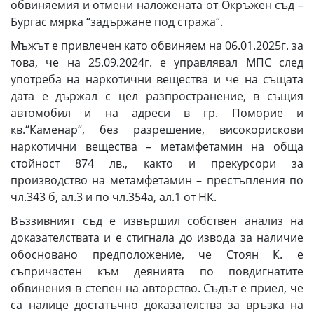
обвиняемия и отмени наложената от Окръжен съд –
Бургас мярка “задържане под стража“.
Мъжът е привлечен като обвиняем на 06.01.2025г. за
това, че на 25.09.2024г. е управлявал МПС след
употреба на наркотични вещества и че на същата
дата е държал с цел разпространение, в същия
автомобил и на адреси в гр. Поморие и
кв.“Каменар“, без разрешение, високорискови
наркотични вещества – метамфетамин на обща
стойност 874 лв., както и прекурсори за
производство на метамфетамин – престъпления по
чл.343 б, ал.3 и по чл.354а, ал.1 от НК.
Въззивният съд е извършил собствен анализ на
доказателствата и е стигнала до извода за наличие
обосновано предположение, че Стоян К. е
съпричастен към деянията по повдигнатите
обвинения в степен на авторство. Съдът е приел, че
са налице достатъчно доказателства за връзка на