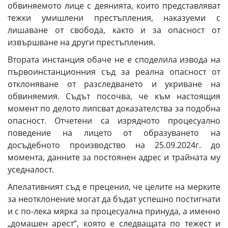
обвиняемото лице с деянията, които представляват
тежки умишлени престъпления, наказуеми с
лишаване от свобода, както и за опасност от
извършване на други престъпления.
Втората инстанция обаче не е споделила извода на
първоинстанционния съд за реална опасност от
отклоняване от разследването и укриване на
обвиняемия. Съдът посочва, че към настоящия
момент по делото липсват доказателства за подобна
опасност. Отчетени са изрядното процесуално
поведение на лицето от образуването на
досъдебното производство на 25.09.2024г. до
момента, данните за постоянен адрес и трайната му
уседналост.
Апелативният съд е преценил, че целите на мерките
за неотклонение могат да бъдат успешно постигнати
и с по-лека мярка за процесуална принуда, а именно
„домашен арест“, която е следващата по тежест и