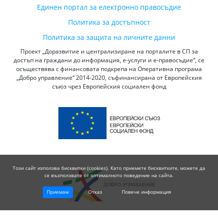
Единен портал за електронно правосъдие
Политика за достъпност
Политика за защита на личните данни
Проект „Доразвитие и централизиране на порталите в СП за
достъп на граждани до информация, е-услуги и е-правосъдие“, се
осъществява с финансовата подкрепа на Оперативна програма
„Добро управление“ 2014-2020, съфинансирана от Европейския
съюз чрез Европейския социален фонд
Този сайт използва бисквитки (cookies). Като приемете бисквитките, можете да
се възползвате от оптималното поведение на сайта.
Приемам
Отказ
Повече информация