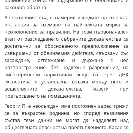
обвинение счита, че задържането е обосновано и
законосъобразно.
Апелативният съд е намерил изводите на първата
инстанция за вземане на най-тежката мярка за
неотклонение за правилни. На този първоначален
етап от разследването събраните доказателства са
достатъчни за обоснованото предположение за
извършени от обвиняемия действия, свързани със
засаждане, отглеждане и държане с цел
разпространение, без надлежно разрешение, на
високорискови наркотични вещества. Чрез ДНК
експертиза е установена връзка между него и
веществените доказателства, иззети при
претърсването на помещенията.
Георги П. е неосъждан, има постоянен адрес, грижи
се за възрастен роднина, но според въззивния
състав тези данни не могат да надделеят над
обществената опасност на престъплението. Касае се