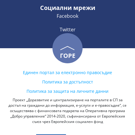
Социални мрежи
Facebook
Twitter
ГОРЕ
Единен портал за електронно правосъдие
Политика за достъпност
Политика за защита на личните данни
Проект „Доразвитие и централизиране на порталите в СП за
достъп на граждани до информация, е-услуги и е-правосъдие“, се
осъществява с финансовата подкрепа на Оперативна програма
„Добро управление“ 2014-2020, съфинансирана от Европейския
съюз чрез Европейския социален фонд