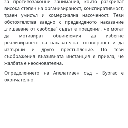
за противозаконни занимания, които разкриват
висока степен на организираност, конспиративност,
траен умисъл и комерсиална насоченост. Тези
обстоятелства заедно с предвиденото наказание
„лишаване от свобода“ съдът е преценил, че могат
да мотивират обвиняемия да избегне
реализирането на наказателна отговорност и да
извърши и друго престъпление. По тези
съображения въззивната инстанция е приела, че
жалбата е неоснователна.
Определението на Апелативен съд – Бургас е
окончателно.