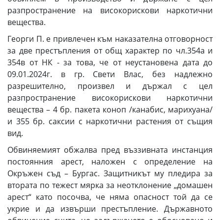
разпространение на високорискови наркотични
вещества.
Георги П. е привлечен към наказателна отговорност
за две престъпления от общ характер по чл.354а и
354в от НК - за това, че от неустановена дата до
09.01.2024г. в гр. Свети Влас, без надлежно
разрешително, произвел и държал с цел
разпространение високорискови наркотични
вещества – 4 бр. пакета коноп /канабис, марихуана/
и 355 бр. саксии с наркотични растения от същия
вид.
Обвиняемият обжалва пред въззивната инстанция
постоянния арест, наложен с определение на
Окръжен съд – Бургас. Защитникът му пледира за
втората по тежест мярка за неотклонение „домашен
арест“ като посочва, че няма опасност той да се
укрие и да извърши престъпление. Държавното