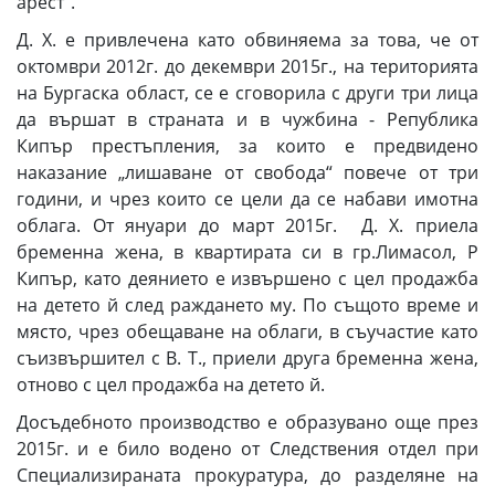
арест“.
Д. Х. е привлечена като обвиняема за това, че от
октомври 2012г. до декември 2015г., на територията
на Бургаска област, се е сговорила с други три лица
да вършат в страната и в чужбина - Република
Кипър престъпления, за които е предвидено
наказание „лишаване от свобода“ повече от три
години, и чрез които се цели да се набави имотна
облага. От януари до март 2015г. Д. Х. приела
бременна жена, в квартирата си в гр.Лимасол, Р
Кипър, като деянието е извършено с цел продажба
на детето й след раждането му. По същото време и
място, чрез обещаване на облаги, в съучастие като
съизвършител с В. Т., приели друга бременна жена,
отново с цел продажба на детето й.
Досъдебното производство е образувано още през
2015г. и е било водено от Следствения отдел при
Специализираната прокуратура, до разделяне на