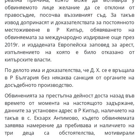
реална причина, която може да мотивира у
обвиняемото лице желание да се отклони от
правосъдие, посочва въззивният съд. За такъв
извод допринасят и доказателствата за постоянното
местоживеене в Р Кипър, обявяването на
обвиняемата за международно издирване още през
2019г. и издадената Европейска заповед за арест,
изпълнението на която е било отказано от
кипърските власти.
По делото има и доказателства, че Д. Х. се е връщала
в Р България без някаква санкция от органите на
досъдебното производство.
Обвиненията за престъпна дейност доста назад във
времето от момента на настоящото задържане,
данните за установен адрес в Р Кипър, наличието на
такъв в с. Екзарх Антимово, където обвиняемата
заявява намерение да пребивава и наличието на
три деца са обстоятелства, мотивирали