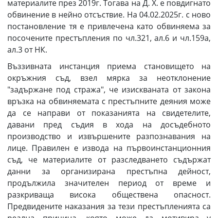
материалите през 2019г. Тогава на Д. Х. е повдигнато
обвинение в нейно отсъствие. На 04.02.2025г. с ново
постановление тя е привлечена като обвиняема за
посочените престъпления по чл.321, ал.6 и чл.159а,
ал.3 от НК.
Въззивната инстанция приема становището на
окръжния съд, взел мярка за неотклонение
"задържане под стража", че изискваната от закона
връзка на обвиняемата с престъпните деяния може
да се направи от показанията на свидетелите,
давани пред съдия в хода на досъдебното
производство и извършените разпознавания на
лице. Правилен е извода на първоинстанционния
съд, че материалите от разследването съдържат
данни за организирана престъпна дейност,
продължила значителен период от време и
разкриваща висока обществена опасност.
Предвидените наказания за тези престъпленията са