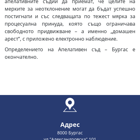
апелативните съдии да приемат, че целите на
мерките за неотклонение могат да бъдат успешно
постигнати и със следващата по тежест мярка за
процесуална принуда, която също ограничава
свободното придвижване – а именно „домашен
арест“, с приложено електронно наблюдение.
Определението на Апелативен съд – Бургас е
окончателно.
Адрес
8000 Бургас
ул.”Александровска” 101