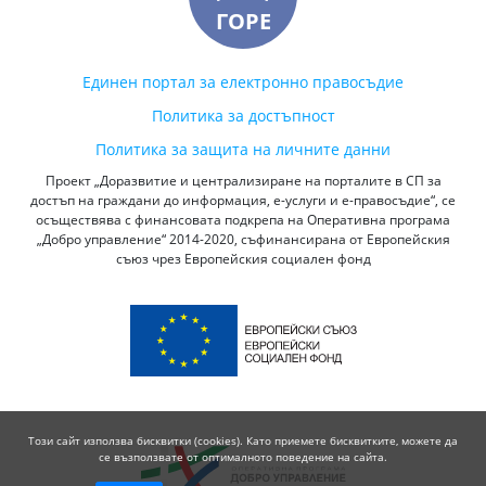
ГОРЕ
Единен портал за електронно правосъдие
Политика за достъпност
Политика за защита на личните данни
Проект „Доразвитие и централизиране на порталите в СП за
достъп на граждани до информация, е-услуги и е-правосъдие“, се
осъществява с финансовата подкрепа на Оперативна програма
„Добро управление“ 2014-2020, съфинансирана от Европейския
съюз чрез Европейския социален фонд
Този сайт използва бисквитки (cookies). Като приемете бисквитките, можете да
се възползвате от оптималното поведение на сайта.