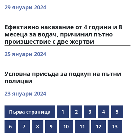
29 януари 2024
Ефективно наказание от 4 години и 8
месеца за водач, причинил пътно
произшествие с две жертви
25 януари 2024
Условна присъда за подкуп на пътни
полицаи
23 януари 2024
Първа страница
1
2
3
4
5
6
7
8
9
10
11
12
13