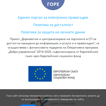
ГОРЕ
Единен портал за електронно правосъдие
Политика за достъпност
Политика за защита на личните данни
Проект „Доразвитие и централизиране на порталите в СП за
достъп на граждани до информация, е-услуги и е-правосъдие“, се
осъществява с финансовата подкрепа на Оперативна програма
„Добро управление“ 2014-2020, съфинансирана от Европейския
съюз чрез Европейския социален фонд
Този сайт използва бисквитки (cookies). Като приемете бисквитките, можете да
се възползвате от оптималното поведение на сайта.