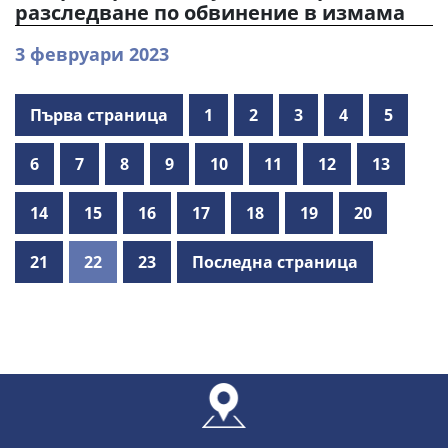
разследване по обвинение в измама
3 февруари 2023
Първа страница
1
2
3
4
5
6
7
8
9
10
11
12
13
14
15
16
17
18
19
20
21
22
23
Последна страница